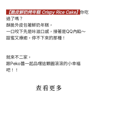
【脆皮鮮奶烤年糕 Crispy Rice Cake】
你吃
過了嗎？
酥脆外皮包著鮮奶年糕，
一口咬下先是咔滋口感，接著是QQ內餡～
甜蜜又療癒，停不下來的那種！
就來不二家，
跟Peko醬一起品嚐這顆圓滾滾的小幸福
吧！！
​查看更多