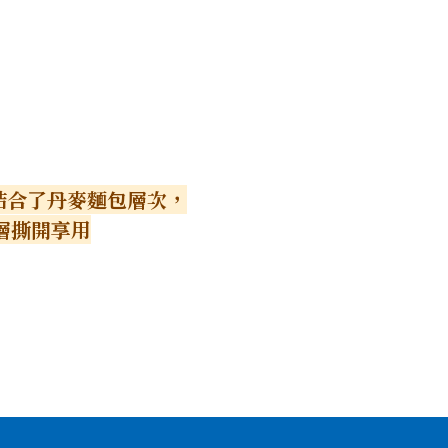
 結合了丹麥麵包層次，
層撕開享用