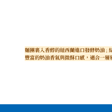
麵團裹入香醇的紐西蘭進口發酵奶油 ;
豐富的奶油香氣與微酥口感，適合一層