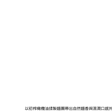
以初榨橄欖油揉製麵團帶出自然麵香與濕潤口感