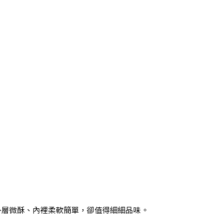
外層微酥、內裡柔軟簡單，卻值得細細品味。