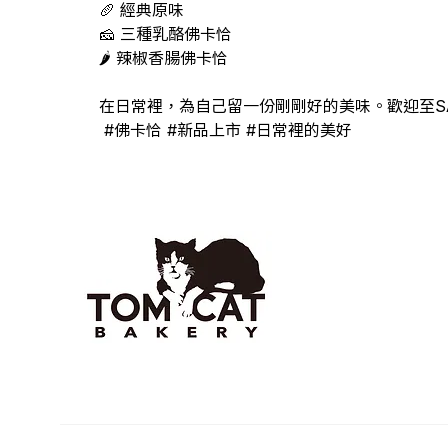
🥖 經典原味
🧀 三種乳酪佛卡恰
🌶 辣椒香腸佛卡恰
在日常裡，為自己留一份剛剛好的美味。歡迎至SAIS
 #佛卡恰 #新品上市 #日常裡的美好