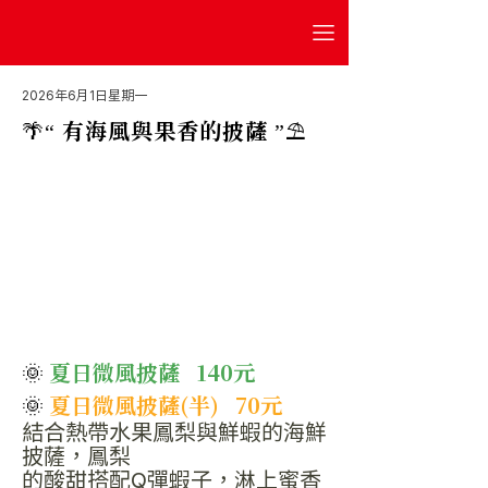
2026年6月1日星期一
🌴“ 有海風與果香的披薩 ”⛱️
🌞 
夏日微風披薩   140元 
🌞 
夏日微風披薩(半)   70元
結合熱帶水果鳳梨與鮮蝦的海鮮
披薩，鳳梨
的酸甜搭配Q彈蝦子，淋上蜜香