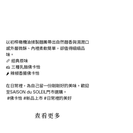
以初榨橄欖油揉製麵團帶出自然麵香與濕潤口
感外層微酥、內裡柔軟簡單，卻值得細細品
味。
🥖 經典原味
🧀 三種乳酪佛卡恰
🌶 辣椒香腸佛卡恰
在日常裡，為自己留一份剛剛好的美味。歡迎
至SAISON du SOLEIL門市選購。
 #佛卡恰 #新品上市 #日常裡的美好
​查看更多