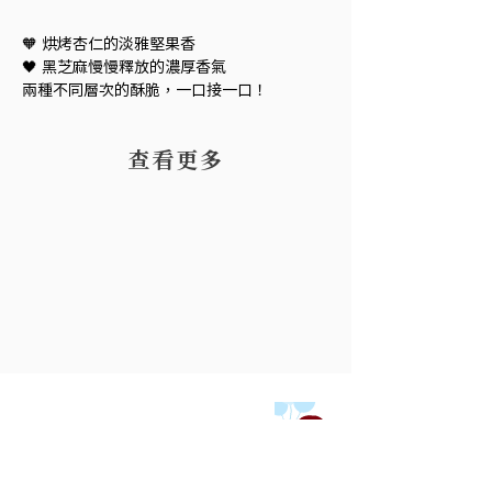
🧡 烘烤杏仁的淡雅堅果香
🖤 黑芝麻慢慢釋放的濃厚香氣
兩種不同層次的酥脆，一口接一口！
​查看更多
客服電話