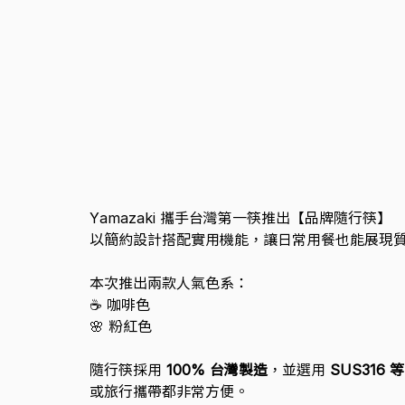
Yamazaki 攜手台灣第一筷推出【品牌隨行筷】
以簡約設計搭配實用機能，讓日常用餐也能展現
本次推出兩款人氣色系：
☕ 咖啡色
🌸 粉紅色
隨行筷採用 
100% 台灣製造
，並選用 
SUS316
或旅行攜帶都非常方便。