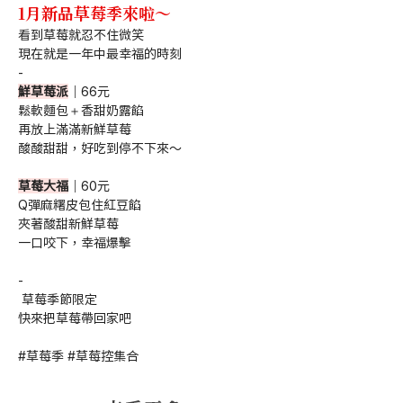
1月新品草莓季來啦～
看到草莓就忍不住微笑
現在就是一年中最幸福的時刻
-
鮮草莓派
｜66元
鬆軟麵包＋香甜奶露餡
再放上滿滿新鮮草莓
酸酸甜甜，好吃到停不下來～
草莓大福
｜60元
Q彈麻糬皮包住紅豆餡
夾著酸甜新鮮草莓
一口咬下，幸福爆擊
-
 草莓季節限定
快來把草莓帶回家吧
#草莓季 #草莓控集合