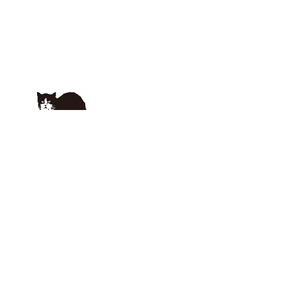
客服電話
0800-860-039
週一～週五 8:30-17:30
公司資訊
台灣山崎股份有限公司
台北市松山區敦化北路88號2樓之1
02-2560-5289
Instagram