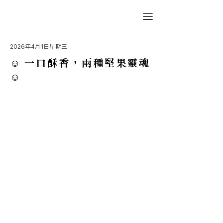
2026年4月1日星期三
☺︎ 一口酥香，兩種堅果靈魂
☺︎