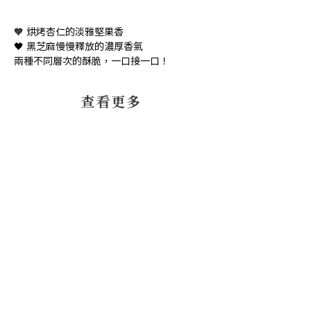
🧡 烘烤杏仁的淡雅堅果香
🖤 黑芝麻慢慢釋放的濃厚香氣
兩種不同層次的酥脆，一口接一口！
​查看更多