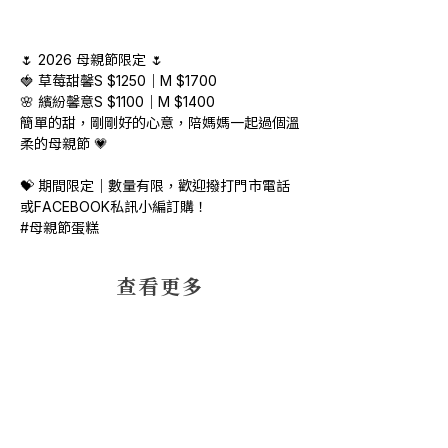
🌷 2026 母親節限定 🌷
🍓 草莓甜馨S $1250｜M $1700
🌸 繽紛馨意S $1100｜M $1400
簡單的甜，剛剛好的心意，陪媽媽一起過個溫
柔的母親節 💗
💝 期間限定｜數量有限，歡迎撥打門市電話
或FACEBOOK私訊小編訂購！
#母親節蛋糕 
​查看更多