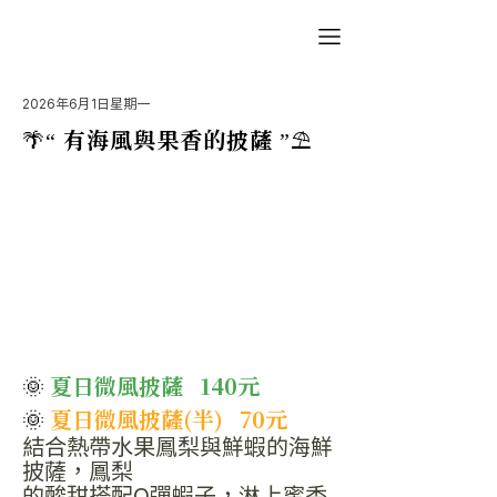
2026年6月1日星期一
🌴“ 有海風與果香的披薩 ”⛱️
🌞 
夏日微風披薩   140元 
🌞 
夏日微風披薩(半)   70元
結合熱帶水果鳳梨與鮮蝦的海鮮
披薩，鳳梨
的酸甜搭配Q彈蝦子，淋上蜜香