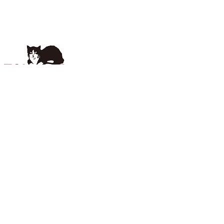
客服電話
0800-860-039
週一～週五 8:30-17:30
公司資訊
台灣山崎股份有限公司
台北市松山區敦化北路88號2樓之1
02-2560-5289
Instagram
TOP