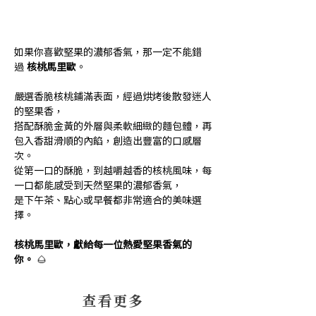
如果你喜歡堅果的濃郁香氣，那一定不能錯
過 
核桃馬里歐
。
嚴選香脆核桃鋪滿表面，經過烘烤後散發迷人
的堅果香，
搭配酥脆金黃的外層與柔軟細緻的麵包體，再
包入香甜滑順的內餡，創造出豐富的口感層
次。
從第一口的酥脆，到越嚼越香的核桃風味，每
一口都能感受到天然堅果的濃郁香氣，
是下午茶、點心或早餐都非常適合的美味選
擇。
核桃馬里歐，獻給每一位熱愛堅果香氣的
你。
 🌰
​查看更多