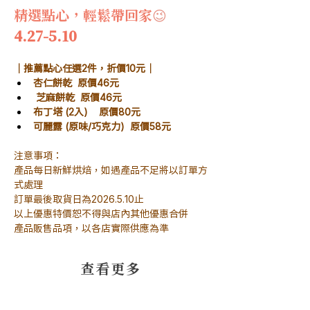
精選點心，輕鬆帶回家
😉
4.27-5.10
｜推薦點心任選2件，折價10元｜
杏仁餅乾  原價46元
 芝麻餅乾  原價46元
布丁塔 (2入)    原價80元
可麗露 (原味/巧克力)  原價58元
注意事項：
產品每日新鮮烘焙，如遇產品不足將以訂單方
式處理
訂單最後取貨日為2026.5.10止
以上優惠特價恕不得與店內其他優惠合併
產品販售品項，以各店實際供應為準
​查看更多