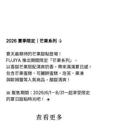
2026 夏季限定｜芒果系列
 🥭
夏天最期待的芒果甜點登場！
FUJIYA 推出期間限定「芒果系列」，
以香甜芒果搭配清爽奶香，帶來滿滿夏日感。
包含芒果蛋糕、可麗餅蛋糕、泡芙、果凍
與歐姆蕾等人氣商品，酸甜清爽！
📅 販售期間：2026/6/1－8/31一起享受限定
的夏日甜點時光吧！ ☀️
​查看更多