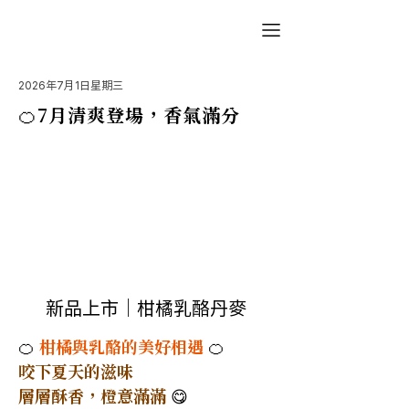
2026年7月1日星期三
🍊7月清爽登場，香氣滿分
新品上市｜柑橘乳酪丹麥
🍊 
柑橘與乳酪的美好相遇
 🍊
咬下夏天的滋味
層層酥香，橙意滿滿 
😋