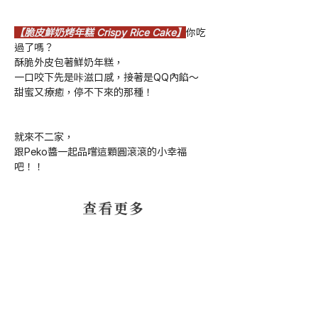
【脆皮鮮奶烤年糕 Crispy Rice Cake】
你吃
過了嗎？
酥脆外皮包著鮮奶年糕，
一口咬下先是咔滋口感，接著是QQ內餡～
甜蜜又療癒，停不下來的那種！
就來不二家，
跟Peko醬一起品嚐這顆圓滾滾的小幸福
吧！！
​查看更多