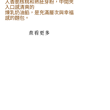
入香脆核桃和熟胚芽粉，中間夾
入口感清爽的
煉乳奶油餡，是充滿層次與幸福
感的麵包。
​查看更多