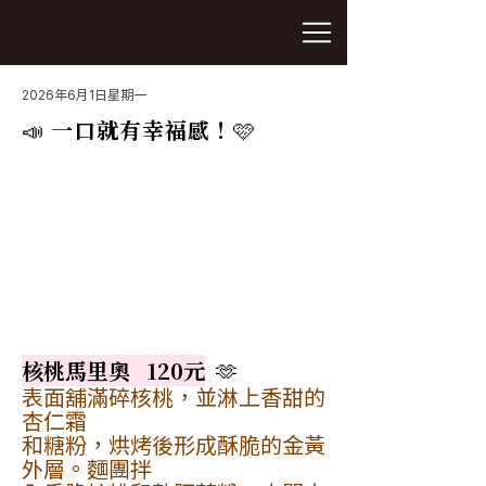
2026年6月1日星期一
📣 一口就有幸福感！🩷
核桃馬里奧   120元
  🫶
表面舖滿碎核桃，並淋上香甜的
杏仁霜
和糖粉，烘烤後形成酥脆的金黃
外層。麵團拌