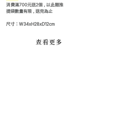
消費滿700元送2個 , 以此類推
提袋數量有限 , 送完為止
尺寸：W34xH28xD12cm
​查看更多