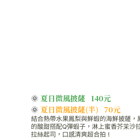
🌞 
夏日微風披薩   140元 
🌞 
夏日微風披薩(半)   70元
結合熱帶水果鳳梨與鮮蝦的海鮮披薩，
的酸甜搭配Q彈蝦子，淋上蜜香芥茉沙
拉絲起司，口感清爽超合拍 !