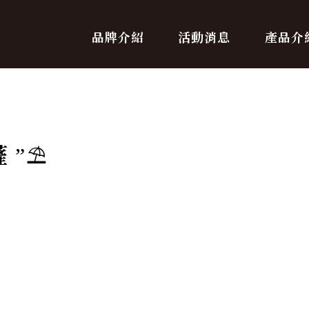
品牌介紹
活動消息
產品介
”⛱️