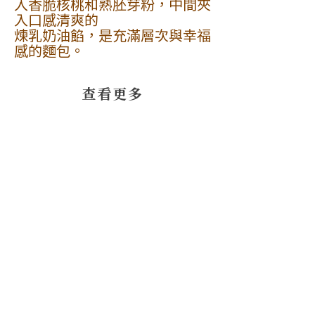
入香脆核桃和熟胚芽粉，中間夾
入口感清爽的
煉乳奶油餡，是充滿層次與幸福
感的麵包。
​查看更多