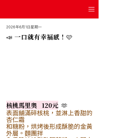
2026年6月1日星期一
📣 一口就有幸福感！🩷
核桃馬里奧   120元
  🫶
表面舖滿碎核桃，並淋上香甜的
杏仁霜
和糖粉，烘烤後形成酥脆的金黃
外層。麵團拌