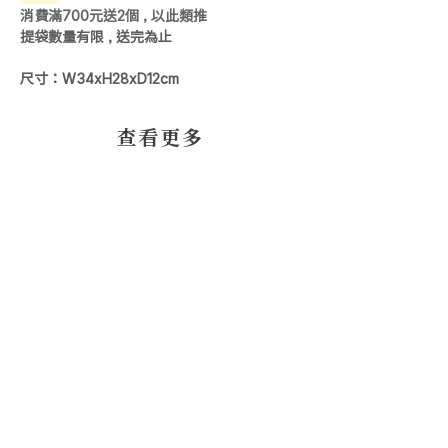
消費滿700元送2個 , 以此類推
提袋數量有限 , 送完為止
尺寸：W34xH28xD12cm
​查看更多