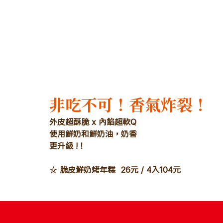
非吃不可！香氣炸裂！
外皮超酥脆 x 內餡超軟Q
使用鮮奶和鮮奶油，奶香
更升級 !！
☆ 脆皮鮮奶烤年糕  26元 / 4入104元