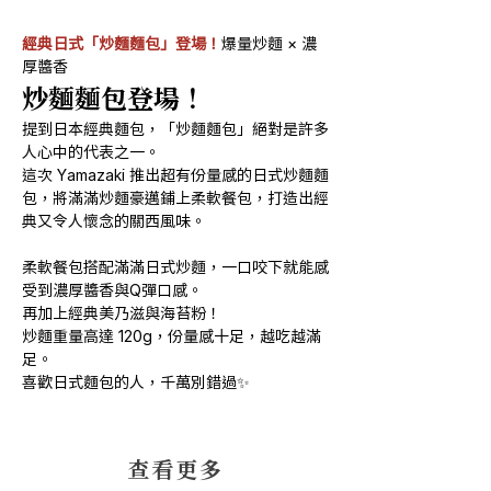
經典日式「炒麵麵包」登場！
爆量炒麵 × 濃
厚醬香
炒麵麵包登場！
提到日本經典麵包，「炒麵麵包」絕對是許多
人心中的代表之一。
這次 Yamazaki 推出超有份量感的日式炒麵麵
包，將滿滿炒麵豪邁鋪上柔軟餐包，打造出經
典又令人懷念的關西風味。
柔軟餐包搭配滿滿日式炒麵，一口咬下就能感
受到濃厚醬香與Q彈口感。
再加上經典美乃滋與海苔粉！
炒麵重量高達 120g，份量感十足，越吃越滿
足。
喜歡日式麵包的人，千萬別錯過✨
​查看更多